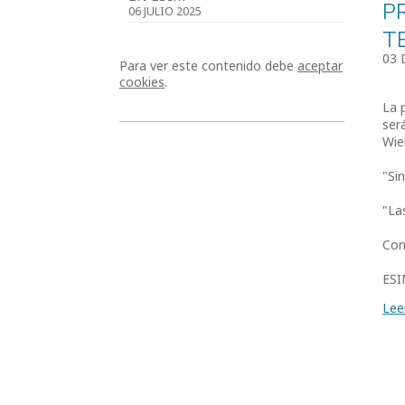
P
06 JULIO 2025
T
03 
Para ver este contenido debe
aceptar
cookies
.
La 
ser
Wie
"Si
"La
Con
ESI
Lee