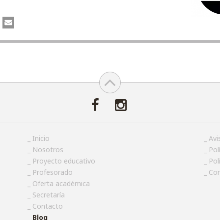
Inicio
Avi
Nosotros
Pol
Proyecto educativo
Pol
Profesorado
Con
Oferta académica
Secretaría
Contacto
Blog