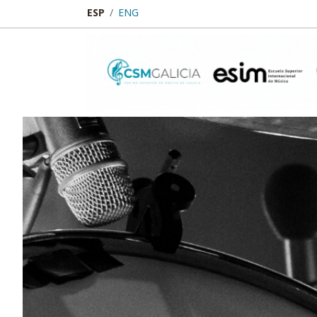
ESP
ENG