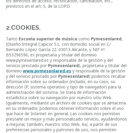
los derechos de acceso, rectificación, cancelación, etc.,
previstos en el art. 5, de la LOPD.
2.COOKIES.
Tanto
Escuela superior de música
como
Pymesenlared
,
(Diseño Integral Capicor S.L. con domicilio social en C/
Bernardo López García 22. 03013 Alicante, y NIF nº:
B53296596, es propietaria y titular del dominio
www.pymesenlared.es y responsable de la gestión y del
servicio prestado por
Pymesenlared
), propietaria y titular del
dominio
www.pymesenlared.es
y responsable de la gestión
y del servicio prestado por
Pymesenlared
) podemos recabar
información sobre su ordenador (incluido, en su caso, su
dirección IP, sistema operativo y tipo de navegador) para la
administración del sistema. Se trata de información
estadística sobre su navegación por nuestro sitio Web.
Igualmente, mediante un archivo de cookies que se almacena
en su ordenador, podemos obtener información sobre el uso
que hace de Internet en general. Las cookies nos permiten
prestarle un mejor y más personalizado servicio, ayudándonos
a mejorar, también, nuestro sitio Web. Así, a partir de sus
preferencias personales y patrones de uso, nos permiten